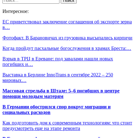
Интересное:
ЕС приветствовал заключение соглашения об экспорте зерна
в…
Фотофакт. В Барановичах из грузовика высыпались кирпичи
Когда пройдут пасхальные богослужения в храмах Бреста:…
Взрыв в ТРЦ в Ереване: под завалами нашли новых
погибших и…
Выставка в Берлине InnoTrans в сентябре 2022 – 250
мировых…
Массовая стрельба в Штаде: 5–6 погибших в центре
помощи молодым матерям
В Германии обострился спор вокруг миграции и
социальных расходов
Как подготовить дом к современным технологиям: что стоит
предусмотреть еще на этапе ремонта