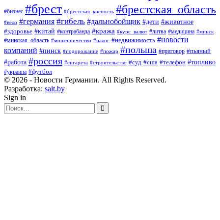
#брест
#брестская_область
#бизнес
#брестская_крепость
#гибель
#дальнобойщик
#германия
#дети
#животное
#вело
#кража
#китай
#здоровье
#литва
#медицина
#контрабанда
#курс_валют
#минск
#новости
#минская_область
#недвижимость
#мошенничество
#налог
#польша
компаний
#пинск
#приговор
#пьяный
#подорожание
#пожар
#россия
#работа
#суд
#сша
#телефон
#топливо
#сигарета
#строительство
#футбол
#украина
© 2026 - Новости Германии. All Rights Reserved.
Разработка:
sait.by
Sign in