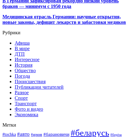
В Германии зафиксирован рекордно низкий уровень
браков — минимум с 1950 года
Медицинская отрасль Германии: научные открытия,
новые законы, дефицит лекарств и забастовки медиков
Рубрики
Афиша
В мире
ДТП
Интересное
История
Общество
Погода
Происшествия
Публикации читателей
Разное
Спорт
Транспорт
Фото и видео
Экономика
Метки
#беларусь
#авто
#барановичи
#tochka
#армия
#берёза