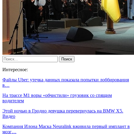
Интересное:
Файлы Uber: утечка данных показала попытки лоббирования
в…
На трассе М1 воры «обчистили» грузовик со спящим
водителем
Этой ночью в Гродно девушка перевернулась на BMW X5.
Видео
Компания Илона Маска Neuralink вживила первый имплант в
мозг…