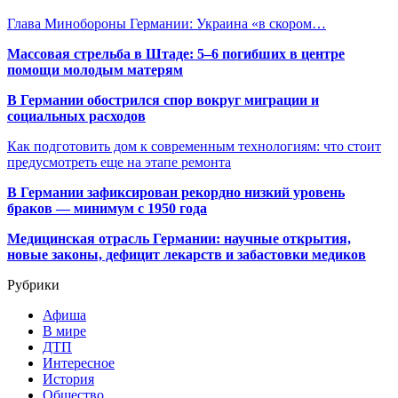
Глава Минобороны Германии: Украина «в скором…
Массовая стрельба в Штаде: 5–6 погибших в центре
помощи молодым матерям
В Германии обострился спор вокруг миграции и
социальных расходов
Как подготовить дом к современным технологиям: что стоит
предусмотреть еще на этапе ремонта
В Германии зафиксирован рекордно низкий уровень
браков — минимум с 1950 года
Медицинская отрасль Германии: научные открытия,
новые законы, дефицит лекарств и забастовки медиков
Рубрики
Афиша
В мире
ДТП
Интересное
История
Общество