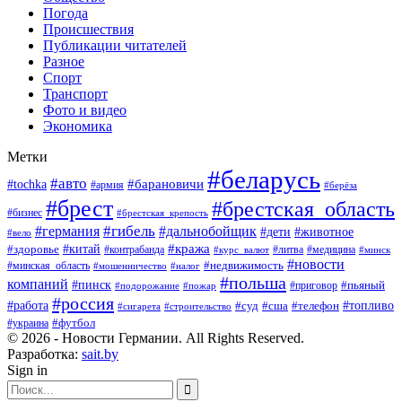
Погода
Происшествия
Публикации читателей
Разное
Спорт
Транспорт
Фото и видео
Экономика
Метки
#беларусь
#авто
#барановичи
#tochka
#армия
#берёза
#брест
#брестская_область
#бизнес
#брестская_крепость
#гибель
#дальнобойщик
#германия
#дети
#животное
#вело
#кража
#китай
#здоровье
#литва
#медицина
#контрабанда
#курс_валют
#минск
#новости
#минская_область
#недвижимость
#мошенничество
#налог
#польша
компаний
#пинск
#приговор
#пьяный
#подорожание
#пожар
#россия
#работа
#суд
#сша
#телефон
#топливо
#сигарета
#строительство
#футбол
#украина
© 2026 - Новости Германии. All Rights Reserved.
Разработка:
sait.by
Sign in