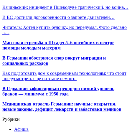
Качиньский: инцидент в Пшеводуве трагический, но война…
В ЕС достигли договоренности о запрете двигателей…
Читатель: Хотел купить булочку, но передумал. Фото сделано
в…
Массовая стрельба в Штаде: 5–6 погибших в центре
помощи молодым матерям
В Германии обострился спор вокруг миграции и
социальных расходов
Как подготовить дом к современным технологиям: что стоит
предусмотреть еще на этапе ремонта
В Германии зафиксирован рекордно низкий уровень
браков — минимум с 1950 года
Медицинская отрасль Германии: научные открытия,
новые законы, дефицит лекарств и забастовки медиков
Рубрики
Афиша