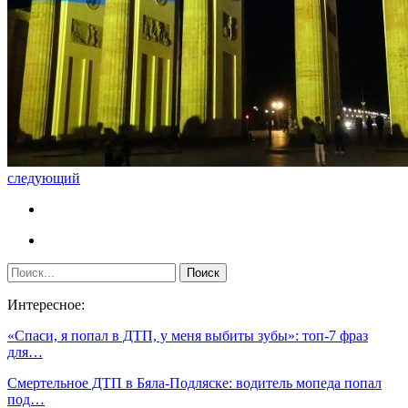
следующий
Интересное:
«Спаси, я попал в ДТП, у меня выбиты зубы»: топ-7 фраз
для…
Смертельное ДТП в Бяла-Подляске: водитель мопеда попал
под…