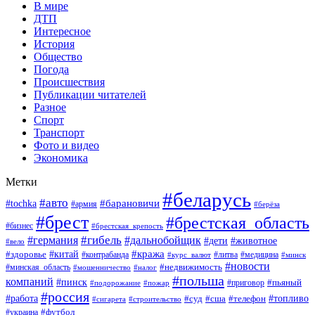
В мире
ДТП
Интересное
История
Общество
Погода
Происшествия
Публикации читателей
Разное
Спорт
Транспорт
Фото и видео
Экономика
Метки
#беларусь
#авто
#барановичи
#tochka
#армия
#берёза
#брест
#брестская_область
#бизнес
#брестская_крепость
#гибель
#дальнобойщик
#германия
#дети
#животное
#вело
#кража
#китай
#здоровье
#литва
#медицина
#контрабанда
#курс_валют
#минск
#новости
#минская_область
#недвижимость
#мошенничество
#налог
#польша
компаний
#пинск
#приговор
#пьяный
#подорожание
#пожар
#россия
#работа
#суд
#сша
#телефон
#топливо
#сигарета
#строительство
#футбол
#украина