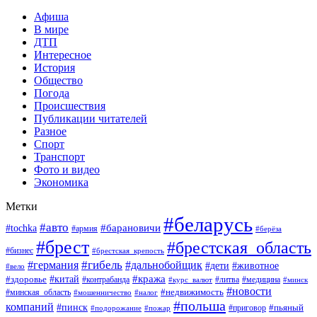
Афиша
В мире
ДТП
Интересное
История
Общество
Погода
Происшествия
Публикации читателей
Разное
Спорт
Транспорт
Фото и видео
Экономика
Метки
#беларусь
#авто
#барановичи
#tochka
#армия
#берёза
#брест
#брестская_область
#бизнес
#брестская_крепость
#гибель
#дальнобойщик
#германия
#дети
#животное
#вело
#кража
#китай
#здоровье
#литва
#медицина
#контрабанда
#курс_валют
#минск
#новости
#минская_область
#недвижимость
#мошенничество
#налог
#польша
компаний
#пинск
#приговор
#пьяный
#подорожание
#пожар