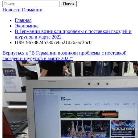
Новости Германии
Главная
Экономика
В Германии возникли проблемы с поставкой гвоздей и
шурупов в марте 2022
f19919b73824b7807e6521d263ac3bc0
Вернуться к "В Германии возникли проблемы с поставкой
гвоздей и шурупов в марте 2022"