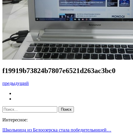
f19919b73824b7807e6521d263ac3bc0
предыдущий
Интересное:
Школьница из Белоозерска стала победительницей…