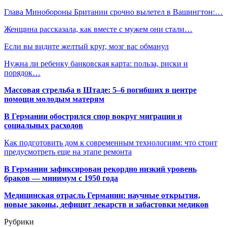
Глава Минобороны Британии срочно вылетел в Вашингтон:…
Женщина рассказала, как вместе с мужем они стали…
Если вы видите желтый круг, мозг вас обманул
Нужна ли ребенку банковская карта: польза, риски и
порядок…
Массовая стрельба в Штаде: 5–6 погибших в центре
помощи молодым матерям
В Германии обострился спор вокруг миграции и
социальных расходов
Как подготовить дом к современным технологиям: что стоит
предусмотреть еще на этапе ремонта
В Германии зафиксирован рекордно низкий уровень
браков — минимум с 1950 года
Медицинская отрасль Германии: научные открытия,
новые законы, дефицит лекарств и забастовки медиков
Рубрики