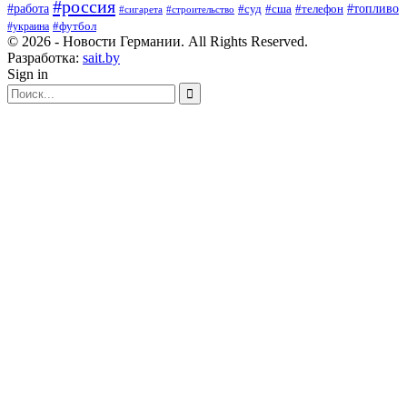
#россия
#работа
#суд
#сша
#телефон
#топливо
#сигарета
#строительство
#футбол
#украина
© 2026 - Новости Германии. All Rights Reserved.
Разработка:
sait.by
Sign in