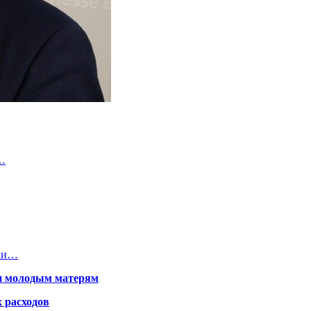
з…
ции…
щи молодым матерям
 расходов