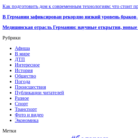
Как подготовить дом к современным технологиям: что стоит пр
В Германии зафиксирован рекордно низкий уровень браков
Медицинская отрасль Германии: научные открытия, новые 
Рубрики
Афиша
В мире
ДТП
Интересное
История
Общество
Погода
Происшествия
Публикации читателей
Разное
Спорт
Транспорт
Фото и видео
Экономика
Метки