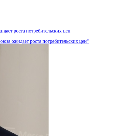
идает роста потребительских цен
союза ожидает роста потребительских цен"