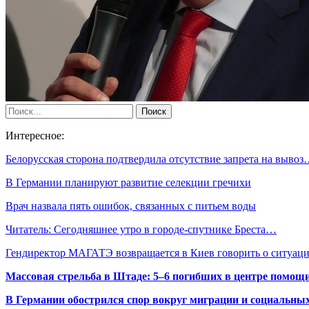
Интересное:
Белорусская сторона подтвердила отсутствие запрета на выво
В Германии планируют развитие селекции гречихи
Врач назвала пять ошибок, связанных с питьем воды
Читатель: Сегодняшнее утро в городе-спутнике Бреста…
Гендиректор МАГАТЭ возвращается в Киев говорить о ситуа
Массовая стрельба в Штаде: 5–6 погибших в центре помо
В Германии обострился спор вокруг миграции и социальных