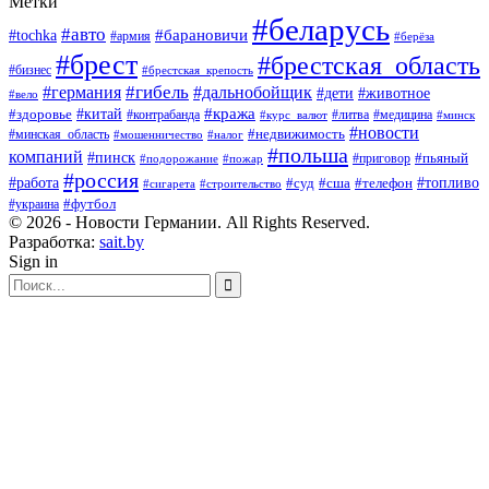
Метки
#беларусь
#авто
#барановичи
#tochka
#армия
#берёза
#брест
#брестская_область
#бизнес
#брестская_крепость
#гибель
#дальнобойщик
#германия
#дети
#животное
#вело
#кража
#китай
#здоровье
#литва
#медицина
#контрабанда
#курс_валют
#минск
#новости
#минская_область
#недвижимость
#мошенничество
#налог
#польша
компаний
#пинск
#приговор
#пьяный
#подорожание
#пожар
#россия
#работа
#суд
#сша
#телефон
#топливо
#сигарета
#строительство
#футбол
#украина
© 2026 - Новости Германии. All Rights Reserved.
Разработка:
sait.by
Sign in