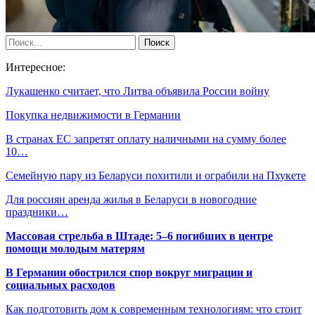
Интересное:
Лукашенко считает, что Литва объявила России войну
Покупка недвижимости в Германии
В странах ЕС запретят оплату наличными на сумму более
10…
Семейную пару из Беларуси похитили и ограбили на Пхукете
Для россиян аренда жилья в Беларуси в новогодние
праздники…
Массовая стрельба в Штаде: 5–6 погибших в центре
помощи молодым матерям
В Германии обострился спор вокруг миграции и
социальных расходов
Как подготовить дом к современным технологиям: что стоит