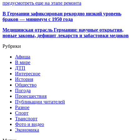
предусмотреть еще на этапе ремонта
В Германии зафиксирован рекордно низкий уровень
браков — минимум с 1950 года
Медицинская отрасль Германии: научные открытия,
новые законы, дефицит лекарств и забастовки медиков
Рубрики
Афиша
В мире
ДТП
Интересное
История
Общество
Погода
Происшествия
Публикации читателей
Разное
Спорт
Транспорт
Фото и видео
Экономика