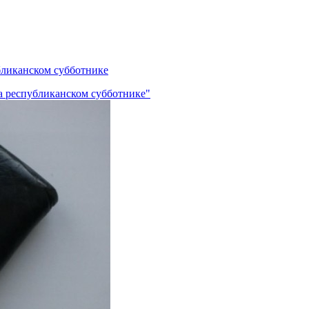
убликанском субботнике
на республиканском субботнике"