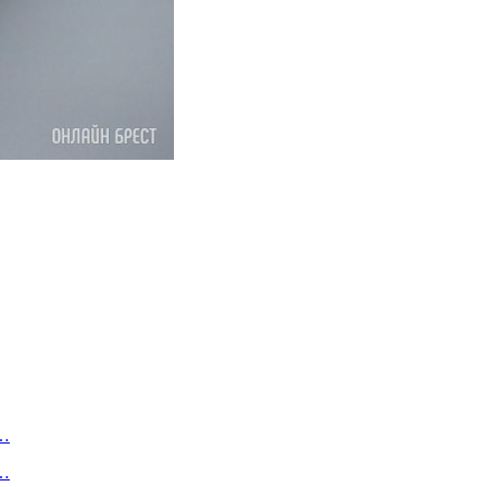
а…
ч…