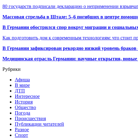
80 государств подписали декларацию о неприменении взрывч
Массовая стрельба в Штаде: 5–6 погибших в центре помо
В Германии обострился спор вокруг миграции и социальных
Как подготовить дом к современным технологиям: что стоит пр
В Германии зафиксирован рекордно низкий уровень браков
Медицинская отрасль Германии: научные открытия, новые 
Рубрики
Афиша
В мире
ДТП
Интересное
История
Общество
Погода
Происшествия
Публикации читателей
Разное
Спорт