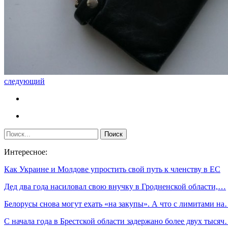
следующий
Интересное:
Как Украине и Молдове упростить свой путь к членству в ЕС
Дед два года насиловал свою внучку в Гродненской области,…
Белорусы снова могут ехать «на закупы». А что с лимитами н
С начала года в Брестской области задержано более двух тыся