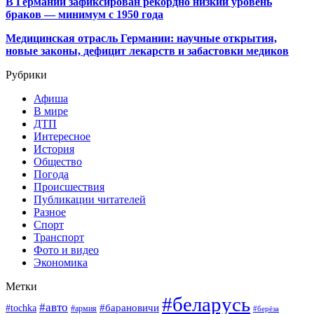
В Германии зафиксирован рекордно низкий уровень
браков — минимум с 1950 года
Медицинская отрасль Германии: научные открытия,
новые законы, дефицит лекарств и забастовки медиков
Рубрики
Афиша
В мире
ДТП
Интересное
История
Общество
Погода
Происшествия
Публикации читателей
Разное
Спорт
Транспорт
Фото и видео
Экономика
Метки
#беларусь
#авто
#барановичи
#tochka
#армия
#берёза