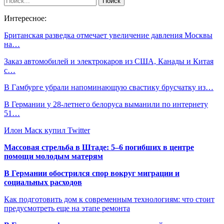
Интересное:
Британская разведка отмечает увеличение давления Москвы
на…
Заказ автомобилей и электрокаров из США, Канады и Китая
с…
В Гамбурге убрали напоминающую свастику брусчатку из…
В Германии у 28-летнего белоруса выманили по интернету
51…
Илон Маск купил Twitter
Массовая стрельба в Штаде: 5–6 погибших в центре
помощи молодым матерям
В Германии обострился спор вокруг миграции и
социальных расходов
Как подготовить дом к современным технологиям: что стоит
предусмотреть еще на этапе ремонта