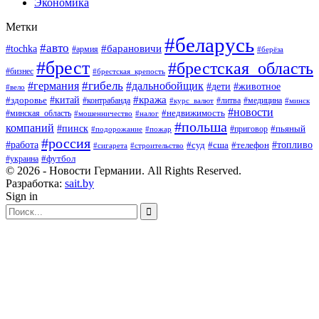
Экономика
Метки
#беларусь
#авто
#барановичи
#tochka
#армия
#берёза
#брест
#брестская_область
#бизнес
#брестская_крепость
#гибель
#дальнобойщик
#германия
#дети
#животное
#вело
#кража
#китай
#здоровье
#литва
#медицина
#контрабанда
#курс_валют
#минск
#новости
#минская_область
#недвижимость
#мошенничество
#налог
#польша
компаний
#пинск
#приговор
#пьяный
#подорожание
#пожар
#россия
#работа
#суд
#сша
#телефон
#топливо
#сигарета
#строительство
#футбол
#украина
© 2026 - Новости Германии. All Rights Reserved.
Разработка:
sait.by
Sign in