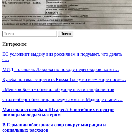
Интересное:
ЕС усложнит выдачу виз россиянам и подумает, что делать
с…
МИД – о словах Лаврова по поводу переговоров: хотят…
Кулеба призвал запретить Russia Today во всем мире после…
«Мешков Брест» объявил об уходе шести гандболистов
Столтенберг объяснил, почему саммит в Мадриде станет…
Массовая стрельба в Штаде: 5–6 погибших в центре
помощи молодым матерям
В Германии обострился спор вокруг миграции и
социальных расходов