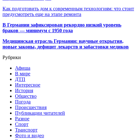
Как подготовить дом к современным технологиям: что стоит
предусмотреть еще на этапе ремонта
В Германии зафиксирован рекордно низкий уровень
браков — минимум с 1950 года
Медицинская отрасль Германии: научные открытия,
новые законы, дефицит лекарств и забастовки медиков
Рубрики
Афиша
В мире
ДТП
Интересное
История
Общество
Погода
Происшествия
Публикации читателей
Разное
Спорт
Транспорт
Фото и видео