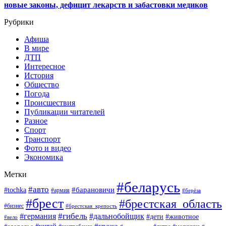
новые законы, дефицит лекарств и забастовки медиков
Рубрики
Афиша
В мире
ДТП
Интересное
История
Общество
Погода
Происшествия
Публикации читателей
Разное
Спорт
Транспорт
Фото и видео
Экономика
Метки
#беларусь
#авто
#барановичи
#tochka
#армия
#берёза
#брест
#брестская_область
#бизнес
#брестская_крепость
#гибель
#дальнобойщик
#германия
#дети
#животное
#вело
#кража