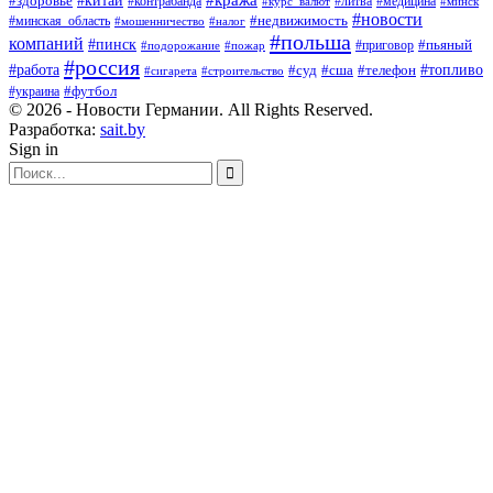
#китай
#здоровье
#литва
#медицина
#контрабанда
#курс_валют
#минск
#новости
#минская_область
#недвижимость
#мошенничество
#налог
#польша
компаний
#пинск
#приговор
#пьяный
#подорожание
#пожар
#россия
#работа
#суд
#сша
#телефон
#топливо
#сигарета
#строительство
#футбол
#украина
© 2026 - Новости Германии. All Rights Reserved.
Разработка:
sait.by
Sign in