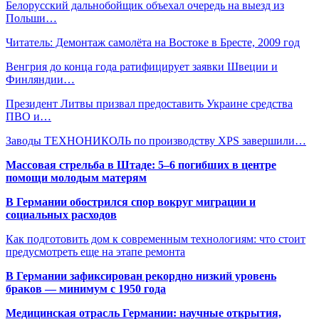
Белорусский дальнобойщик объехал очередь на выезд из
Польши…
Читатель: Демонтаж самолёта на Востоке в Бресте, 2009 год
Венгрия до конца года ратифицирует заявки Швеции и
Финляндии…
Президент Литвы призвал предоставить Украине средства
ПВО и…
Заводы ТЕХНОНИКОЛЬ по производству XPS завершили…
Массовая стрельба в Штаде: 5–6 погибших в центре
помощи молодым матерям
В Германии обострился спор вокруг миграции и
социальных расходов
Как подготовить дом к современным технологиям: что стоит
предусмотреть еще на этапе ремонта
В Германии зафиксирован рекордно низкий уровень
браков — минимум с 1950 года
Медицинская отрасль Германии: научные открытия,