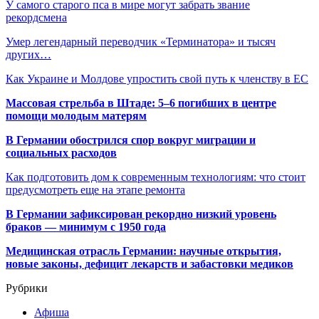
У самого старого пса в мире могут забрать звание
рекордсмена
Умер легендарный переводчик «Терминатора» и тысяч
других…
Как Украине и Молдове упростить свой путь к членству в ЕС
Массовая стрельба в Штаде: 5–6 погибших в центре
помощи молодым матерям
В Германии обострился спор вокруг миграции и
социальных расходов
Как подготовить дом к современным технологиям: что стоит
предусмотреть еще на этапе ремонта
В Германии зафиксирован рекордно низкий уровень
браков — минимум с 1950 года
Медицинская отрасль Германии: научные открытия,
новые законы, дефицит лекарств и забастовки медиков
Рубрики
Афиша