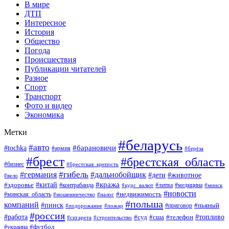
В мире
ДТП
Интересное
История
Общество
Погода
Происшествия
Публикации читателей
Разное
Спорт
Транспорт
Фото и видео
Экономика
Метки
#беларусь
#авто
#барановичи
#tochka
#армия
#берёза
#брест
#брестская_область
#бизнес
#брестская_крепость
#гибель
#дальнобойщик
#германия
#дети
#животное
#вело
#кража
#китай
#здоровье
#литва
#медицина
#контрабанда
#курс_валют
#минск
#новости
#минская_область
#недвижимость
#мошенничество
#налог
#польша
компаний
#пинск
#приговор
#пьяный
#подорожание
#пожар
#россия
#работа
#суд
#сша
#телефон
#топливо
#сигарета
#строительство
#футбол
#украина