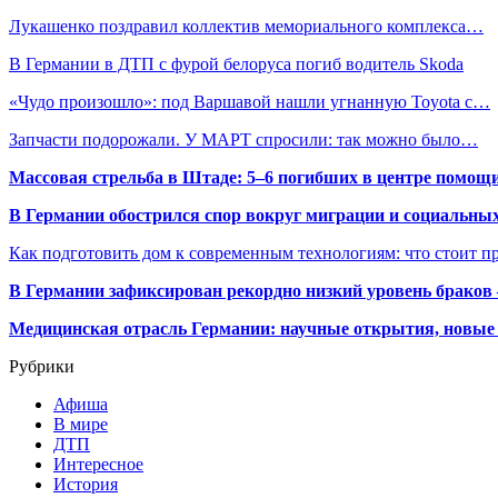
Лукашенко поздравил коллектив мемориального комплекса…
В Германии в ДТП с фурой белоруса погиб водитель Skoda
«Чудо произошло»: под Варшавой нашли угнанную Toyota с…
Запчасти подорожали. У МАРТ спросили: так можно было…
Массовая стрельба в Штаде: 5–6 погибших в центре помо
В Германии обострился спор вокруг миграции и социальных
Как подготовить дом к современным технологиям: что стоит пр
В Германии зафиксирован рекордно низкий уровень браков
Медицинская отрасль Германии: научные открытия, новые 
Рубрики
Афиша
В мире
ДТП
Интересное
История