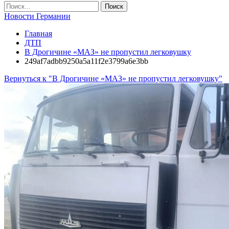
Новости Германии
Главная
ДТП
В Дрогичине «МАЗ» не пропустил легковушку
249af7adbb9250a5a11f2e3799a6e3bb
Вернуться к "В Дрогичине «МАЗ» не пропустил легковушку"