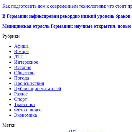
Как подготовить дом к современным технологиям: что стоит пр
В Германии зафиксирован рекордно низкий уровень браков
Медицинская отрасль Германии: научные открытия, новые 
Рубрики
Афиша
В мире
ДТП
Интересное
История
Общество
Погода
Происшествия
Публикации читателей
Разное
Спорт
Транспорт
Фото и видео
Экономика
Метки