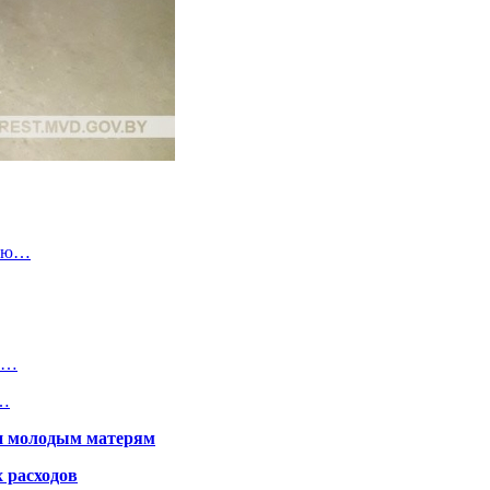
цию…
м»…
я…
щи молодым матерям
 расходов