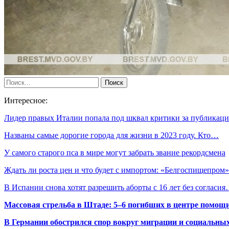
Интересное:
Лидер правых Италии попала под шквал критики за публика
Названы самые дорогие города для жизни в 2023 году. Кто…
У самого старого пса в мире могут забрать звание рекордсмена
Ждать ли роста цен и что будет с импортом: «Белгоспищепро
В Испании снова хотят разрешить аборты с 16 лет без согласи
Массовая стрельба в Штаде: 5–6 погибших в центре помо
В Германии обострился спор вокруг миграции и социальных