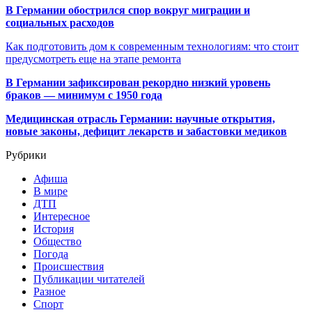
В Германии обострился спор вокруг миграции и
социальных расходов
Как подготовить дом к современным технологиям: что стоит
предусмотреть еще на этапе ремонта
В Германии зафиксирован рекордно низкий уровень
браков — минимум с 1950 года
Медицинская отрасль Германии: научные открытия,
новые законы, дефицит лекарств и забастовки медиков
Рубрики
Афиша
В мире
ДТП
Интересное
История
Общество
Погода
Происшествия
Публикации читателей
Разное
Спорт