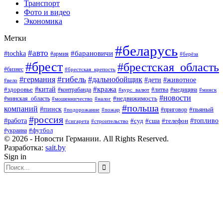
Транспорт
Фото и видео
Экономика
Метки
#беларусь
#авто
#барановичи
#tochka
#армия
#берёза
#брест
#брестская_область
#бизнес
#брестская_крепость
#гибель
#дальнобойщик
#германия
#дети
#животное
#вело
#кража
#китай
#здоровье
#литва
#медицина
#контрабанда
#курс_валют
#минск
#новости
#минская_область
#недвижимость
#мошенничество
#налог
#польша
компаний
#пинск
#приговор
#пьяный
#подорожание
#пожар
#россия
#работа
#суд
#сша
#телефон
#топливо
#сигарета
#строительство
#футбол
#украина
© 2026 - Новости Германии. All Rights Reserved.
Разработка:
sait.by
Sign in