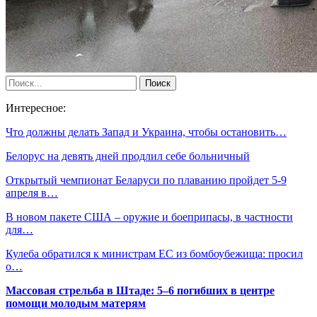
Интересное:
Что должны делать Запад и Украина, чтобы остановить…
Белорус на девять дней продлил себе больничный
Открытый чемпионат Беларуси по плаванию пройдет 5-9
апреля в…
В новом пакете США – оружие и боеприпасы, в частности
для…
Кулеба обратился к министрам ЕС из бомбоубежища: просил
о…
Массовая стрельба в Штаде: 5–6 погибших в центре
помощи молодым матерям