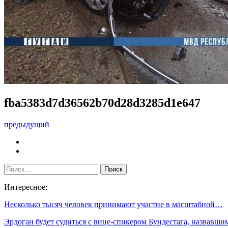
fba5383d7d36562b70d28d3285d1e647
предыдущий
Интересное:
Несколько тысяч человек принимают участие в масштабной…
Эрдоган будет судиться с вице-спикером Бундестага, назвавш