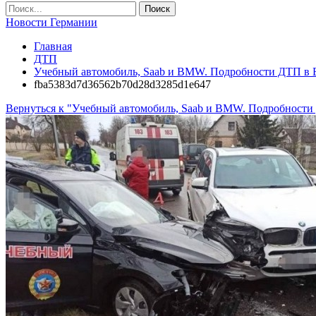
Новости Германии
Главная
ДТП
Учебный автомобиль, Saab и BMW. Подробности ДТП в Б
fba5383d7d36562b70d28d3285d1e647
Вернуться к "Учебный автомобиль, Saab и BMW. Подробности 