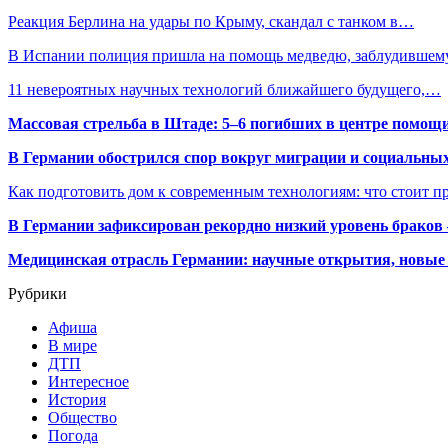
Реакция Берлина на удары по Крыму, скандал с танком в…
В Испании полиция пришла на помощь медведю, заблудившем
11 невероятных научных технологий ближайшего будущего,…
Массовая стрельба в Штаде: 5–6 погибших в центре помо
В Германии обострился спор вокруг миграции и социальных
Как подготовить дом к современным технологиям: что стоит пр
В Германии зафиксирован рекордно низкий уровень браков
Медицинская отрасль Германии: научные открытия, новые 
Рубрики
Афиша
В мире
ДТП
Интересное
История
Общество
Погода