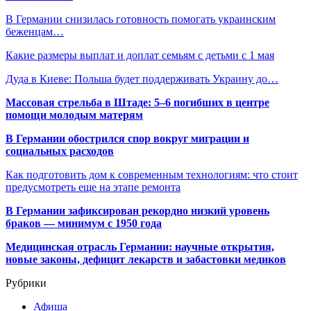
В Германии снизилась готовность помогать украинским
беженцам…
Какие размеры выплат и доплат семьям с детьми с 1 мая
Дуда в Киеве: Польша будет поддерживать Украину до…
Массовая стрельба в Штаде: 5–6 погибших в центре
помощи молодым матерям
В Германии обострился спор вокруг миграции и
социальных расходов
Как подготовить дом к современным технологиям: что стоит
предусмотреть еще на этапе ремонта
В Германии зафиксирован рекордно низкий уровень
браков — минимум с 1950 года
Медицинская отрасль Германии: научные открытия,
новые законы, дефицит лекарств и забастовки медиков
Рубрики
Афиша