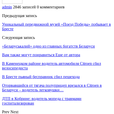
admin
2846 записей
0 комментариев
Предыдущая запись
Уникальный передвижной музей «Поезд Победы» побывает в
Бресте
Следующая запись
«Беларуськалий» одно из главных богатств Беларуси
Вам также могут понравиться
Еще от автора
В Каменецком районе водитель автомобиля Citroen сбил
велосипедиста
В Бресте пьяный бесправник сбил пешехода
Оторвавшийся от тягача полуприцеп врезался в Citroen в
Беларуси – водитель легковушки…
ДТП в Кобрине: водитель мопеда с травмами
госпитализирован
Prev
Next