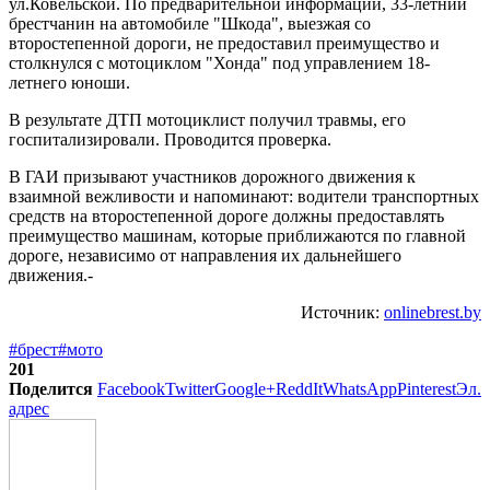
ул.Ковельской. По предварительной информации, 33-летний
брестчанин на автомобиле "Шкода", выезжая со
второстепенной дороги, не предоставил преимущество и
столкнулся с мотоциклом "Хонда" под управлением 18-
летнего юноши.
В результате ДТП мотоциклист получил травмы, его
госпитализировали. Проводится проверка.
В ГАИ призывают участников дорожного движения к
взаимной вежливости и напоминают: водители транспортных
средств на второстепенной дороге должны предоставлять
преимущество машинам, которые приближаются по главной
дороге, независимо от направления их дальнейшего
движения.-
Источник:
onlinebrest.by
#брест
#мото
201
Поделится
Facebook
Twitter
Google+
ReddIt
WhatsApp
Pinterest
Эл.
адрес