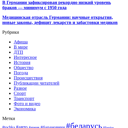
В Германии зафиксирован рекордно низкий уровень
браков — минимум с 1950 года
Медицинская отрасль Германии: научные открытия,
новые законы, дефицит лекарств и забастовки медиков
Рубрики
Афиша
В мире
ДТП
Интересное
История
Общество
Погода
Происшествия
Публикации читателей
Разное
Спорт
Транспорт
Фото и видео
Экономика
Метки
#беларусь
#авто
#барановичи
#tochka
#армия
#берёза