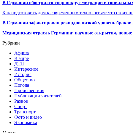
В Германии обострился спор вокруг миграции и социальных
Как подготовить дом к современным технологиям: что стоит пр
В Германии зафиксирован рекордно низкий уровень браков
Медицинская отрасль Германии: научные открытия, новые 
Рубрики
Афиша
В мире
ДТП
Интересное
История
Общество
Погода
Происшествия
Публикации читателей
Разное
Спорт
Транспорт
Фото и видео
Экономика
Метки