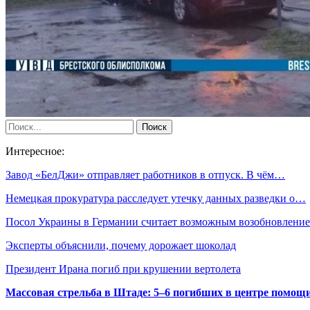
Интересное:
Завод «БелДжи» отправляет работников в отпуск. В чём…
Немецкая прокуратура расследует утечку данных разведки о…
Посол Украины в Германии считает возможным возобновлени
Эксперты объяснили, почему дорожает шоколад
Президент Ирана погиб при крушении вертолета
Массовая стрельба в Штаде: 5–6 погибших в центре помо