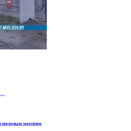
е…
щи молодым матерям