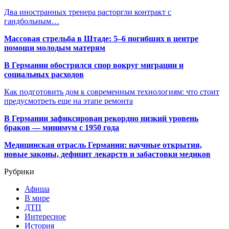
Два иностранных тренера расторгли контракт с
гандбольным…
Массовая стрельба в Штаде: 5–6 погибших в центре
помощи молодым матерям
В Германии обострился спор вокруг миграции и
социальных расходов
Как подготовить дом к современным технологиям: что стоит
предусмотреть еще на этапе ремонта
В Германии зафиксирован рекордно низкий уровень
браков — минимум с 1950 года
Медицинская отрасль Германии: научные открытия,
новые законы, дефицит лекарств и забастовки медиков
Рубрики
Афиша
В мире
ДТП
Интересное
История