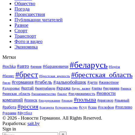
Общество
Погода
Происшествия
Публикации читателей
Разное
Спорт
Транспорт
Фото и видео
Экономика
Метки
#беларусь
#авто
#барановичи
#tochka
#армия
#берёза
#брест
#брестская_область
#бизнес
#брестская_крепость
#гибель
#дальнобойщик
#германия
#дети
#животное
#вело
#кража
#китай
#здоровье
#литва
#медицина
#контрабанда
#курс_валют
#минск
#новости
#минская_область
#недвижимость
#мошенничество
#налог
#польша
компаний
#пинск
#приговор
#пьяный
#подорожание
#пожар
#россия
#работа
#суд
#сша
#телефон
#топливо
#сигарета
#строительство
#футбол
#украина
© 2026 - Новости Германии. All Rights Reserved.
Разработка:
sait.by
Sign in