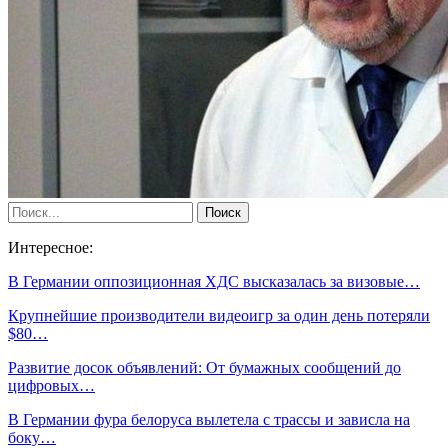
Интересное:
В Германии оппозиционная ХДС высказалась за визовые…
Крупнейшие производители видеоигр за один день потеряли
$80…
Развитие досок объявлений: От бумажных сообщений до
цифровых…
В Германии фура белоруса вылетела с трассы и зависла на
боку…