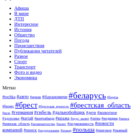
Афиша
В мире
ДТП
Интересное
История
Общество
Погода
Происшествия
Публикации читателей
Разное
Спорт
Транспорт
Фото и видео
Экономика
Метки
#беларусь
#авто
#барановичи
#tochka
#армия
#берёза
#брест
#брестская_область
#бизнес
#брестская_крепость
#гибель
#дальнобойщик
#германия
#дети
#животное
#вело
#кража
#китай
#здоровье
#литва
#медицина
#контрабанда
#курс_валют
#минск
#новости
#минская_область
#недвижимость
#мошенничество
#налог
#польша
компаний
#пинск
#приговор
#пьяный
#подорожание
#пожар