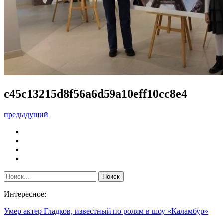
c45c13215d8f56a6d59a10eff10cc8e4
предыдущий
Интересное:
Умер актер Гладков, известный по ролям в шоу «Каламбур»