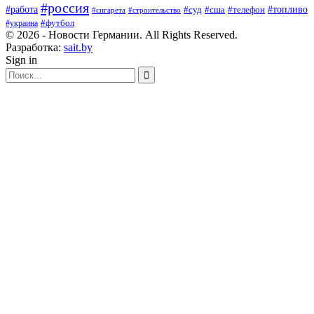
#россия
#работа
#суд
#сша
#телефон
#топливо
#сигарета
#строительство
#футбол
#украина
© 2026 - Новости Германии. All Rights Reserved.
Разработка:
sait.by
Sign in