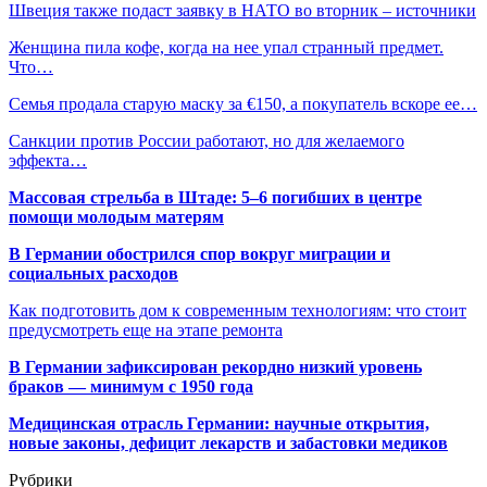
Швеция также подаст заявку в НАТО во вторник – источники
Женщина пила кофе, когда на нее упал странный предмет.
Что…
Семья продала старую маску за €150, а покупатель вскоре ее…
Санкции против России работают, но для желаемого
эффекта…
Массовая стрельба в Штаде: 5–6 погибших в центре
помощи молодым матерям
В Германии обострился спор вокруг миграции и
социальных расходов
Как подготовить дом к современным технологиям: что стоит
предусмотреть еще на этапе ремонта
В Германии зафиксирован рекордно низкий уровень
браков — минимум с 1950 года
Медицинская отрасль Германии: научные открытия,
новые законы, дефицит лекарств и забастовки медиков
Рубрики