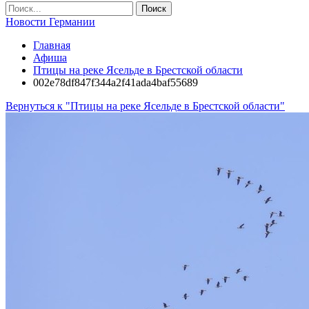
Новости Германии
Главная
Афиша
Птицы на реке Ясельде в Брестской области
002e78df847f344a2f41ada4baf55689
Вернуться к "Птицы на реке Ясельде в Брестской области"