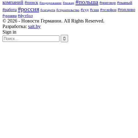
#польша
компаний
#пинск
#приговор
#пьяный
#подорожание
#пожар
#россия
#работа
#суд
#сша
#телефон
#топливо
#сигарета
#строительство
#футбол
#украина
© 2026 - Новости Германии. All Rights Reserved.
Разработка:
sait.by
Sign in