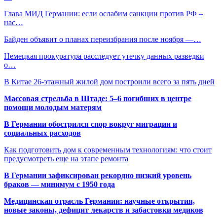
Глава МИД Германии: если ослабим санкции против РФ –
нас…
Байден объявит о планах переизбрания после ноября —…
Немецкая прокуратура расследует утечку данных разведки
о…
В Китае 26-этажный жилой дом построили всего за пять дней
Массовая стрельба в Штаде: 5–6 погибших в центре
помощи молодым матерям
В Германии обострился спор вокруг миграции и
социальных расходов
Как подготовить дом к современным технологиям: что стоит
предусмотреть еще на этапе ремонта
В Германии зафиксирован рекордно низкий уровень
браков — минимум с 1950 года
Медицинская отрасль Германии: научные открытия,
новые законы, дефицит лекарств и забастовки медиков