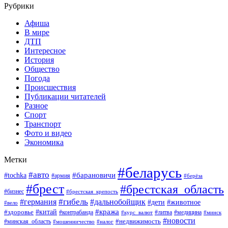
Рубрики
Афиша
В мире
ДТП
Интересное
История
Общество
Погода
Происшествия
Публикации читателей
Разное
Спорт
Транспорт
Фото и видео
Экономика
Метки
#беларусь
#авто
#барановичи
#tochka
#армия
#берёза
#брест
#брестская_область
#бизнес
#брестская_крепость
#гибель
#дальнобойщик
#германия
#дети
#животное
#вело
#кража
#китай
#здоровье
#литва
#медицина
#контрабанда
#курс_валют
#минск
#новости
#минская_область
#недвижимость
#мошенничество
#налог