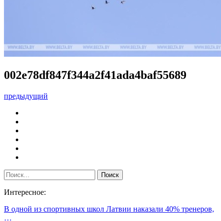
002e78df847f344a2f41ada4baf55689
предыдущий
Интересное:
В одной из спортивных школ Латвии наказали 40% тренеров,
…