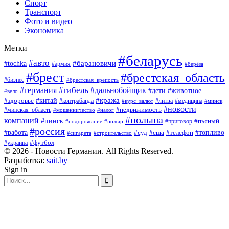
Спорт
Транспорт
Фото и видео
Экономика
Метки
#беларусь
#авто
#барановичи
#tochka
#армия
#берёза
#брест
#брестская_область
#бизнес
#брестская_крепость
#гибель
#дальнобойщик
#германия
#дети
#животное
#вело
#кража
#китай
#здоровье
#литва
#медицина
#контрабанда
#курс_валют
#минск
#новости
#минская_область
#недвижимость
#мошенничество
#налог
#польша
компаний
#пинск
#приговор
#пьяный
#подорожание
#пожар
#россия
#работа
#суд
#сша
#телефон
#топливо
#сигарета
#строительство
#футбол
#украина
© 2026 - Новости Германии. All Rights Reserved.
Разработка:
sait.by
Sign in