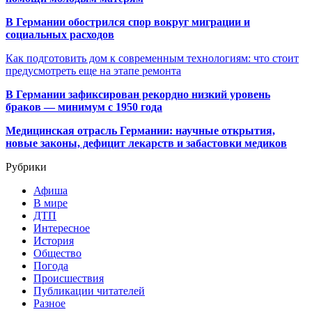
В Германии обострился спор вокруг миграции и
социальных расходов
Как подготовить дом к современным технологиям: что стоит
предусмотреть еще на этапе ремонта
В Германии зафиксирован рекордно низкий уровень
браков — минимум с 1950 года
Медицинская отрасль Германии: научные открытия,
новые законы, дефицит лекарств и забастовки медиков
Рубрики
Афиша
В мире
ДТП
Интересное
История
Общество
Погода
Происшествия
Публикации читателей
Разное