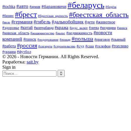
#беларусь
#авто
#барановичи
#tochka
#армия
#берёза
#брест
#брестская_область
#бизнес
#брестская_крепость
#гибель
#дальнобойщик
#германия
#дети
#животное
#вело
#кража
#китай
#здоровье
#литва
#медицина
#контрабанда
#курс_валют
#минск
#новости
#минская_область
#недвижимость
#мошенничество
#налог
#польша
компаний
#пинск
#приговор
#пьяный
#подорожание
#пожар
#россия
#работа
#суд
#сша
#телефон
#топливо
#сигарета
#строительство
#футбол
#украина
© 2026 - Новости Германии. All Rights Reserved.
Разработка:
sait.by
Sign in