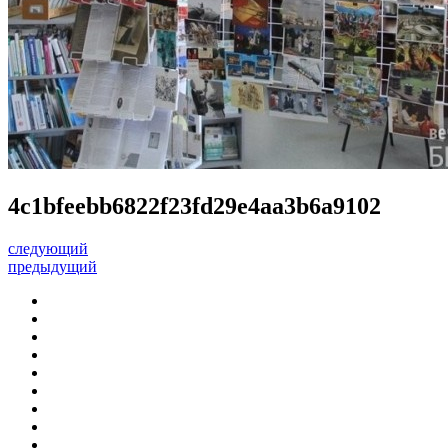
4c1bfeebb6822f23fd29e4aa3b6a9102
следующий
предыдущий