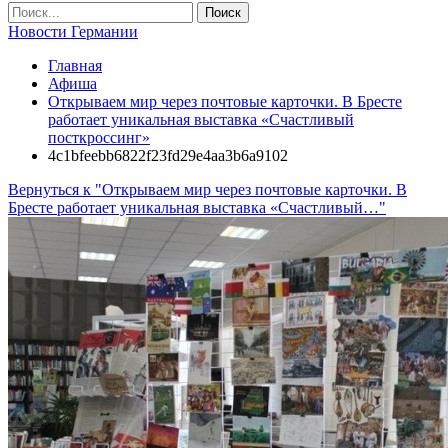
Новости Германии
Главная
Афиша
Открываем мир через почтовые карточки. В Бресте
работает уникальная выставка «Счастливый
посткроссинг»
4c1bfeebb6822f23fd29e4aa3b6a9102
Вернуться к "Открываем мир через почтовые карточки. В
Бресте работает уникальная выставка «Счастливый…"