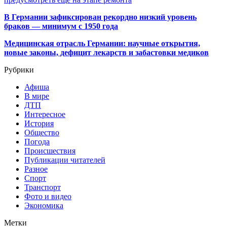
В Германии зафиксирован рекордно низкий уровень
браков — минимум с 1950 года
Медицинская отрасль Германии: научные открытия,
новые законы, дефицит лекарств и забастовки медиков
Рубрики
Афиша
В мире
ДТП
Интересное
История
Общество
Погода
Происшествия
Публикации читателей
Разное
Спорт
Транспорт
Фото и видео
Экономика
Метки