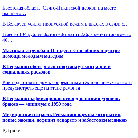
Брестская область. Свято-Никитской церкви на месте
бывшего…
В Беларуси усилят пропускной режим в школах в связи с…
Вместо 104 рублей фотограф платит 226, а репетитор вместо
40…
Массовая стрельба в Штаде: 5–6 погибших в центре
помощи молодым матерям
В Германии обострился спор вокруг миграции и
социальных расходов
Как подготовить дом к современным технологиям: что стоит
предусмотреть еще на этапе ремонта
В Германии зафиксирован рекордно низкий уровень
браков — минимум с 1950 года
Медицинская отрасль Германии: научные открытия,
новые законы, дефицит лекарств и забастовки медиков
Рубрики