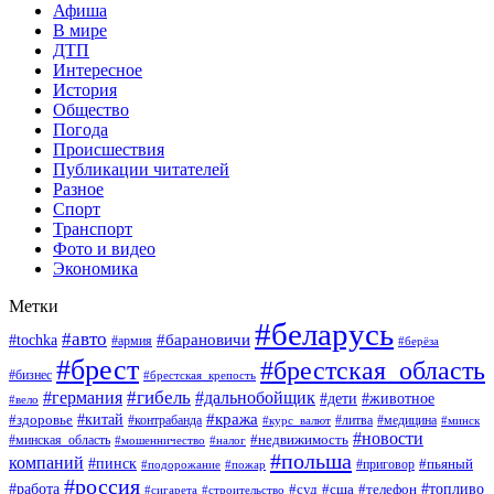
Афиша
В мире
ДТП
Интересное
История
Общество
Погода
Происшествия
Публикации читателей
Разное
Спорт
Транспорт
Фото и видео
Экономика
Метки
#беларусь
#авто
#барановичи
#tochka
#армия
#берёза
#брест
#брестская_область
#бизнес
#брестская_крепость
#гибель
#дальнобойщик
#германия
#дети
#животное
#вело
#кража
#китай
#здоровье
#литва
#медицина
#контрабанда
#курс_валют
#минск
#новости
#минская_область
#недвижимость
#мошенничество
#налог
#польша
компаний
#пинск
#приговор
#пьяный
#подорожание
#пожар
#россия
#работа
#суд
#сша
#телефон
#топливо
#сигарета
#строительство