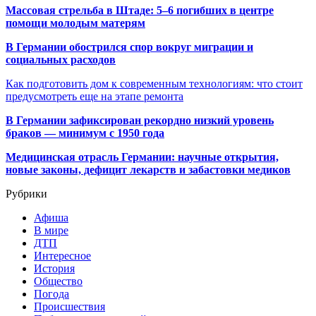
Массовая стрельба в Штаде: 5–6 погибших в центре
помощи молодым матерям
В Германии обострился спор вокруг миграции и
социальных расходов
Как подготовить дом к современным технологиям: что стоит
предусмотреть еще на этапе ремонта
В Германии зафиксирован рекордно низкий уровень
браков — минимум с 1950 года
Медицинская отрасль Германии: научные открытия,
новые законы, дефицит лекарств и забастовки медиков
Рубрики
Афиша
В мире
ДТП
Интересное
История
Общество
Погода
Происшествия