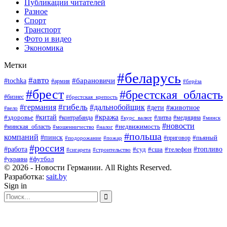
Публикации читателей
Разное
Спорт
Транспорт
Фото и видео
Экономика
Метки
#беларусь
#авто
#барановичи
#tochka
#армия
#берёза
#брест
#брестская_область
#бизнес
#брестская_крепость
#гибель
#дальнобойщик
#германия
#дети
#животное
#вело
#кража
#китай
#здоровье
#литва
#медицина
#контрабанда
#курс_валют
#минск
#новости
#минская_область
#недвижимость
#мошенничество
#налог
#польша
компаний
#пинск
#приговор
#пьяный
#подорожание
#пожар
#россия
#работа
#суд
#сша
#телефон
#топливо
#сигарета
#строительство
#футбол
#украина
© 2026 - Новости Германии. All Rights Reserved.
Разработка:
sait.by
Sign in