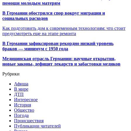
помощи молодым матерям
В Германии обострился спор вокруг миграции и
социальных расходов
Как подготовить дом к современным технологиям: что стоит
предусмотреть еще на этапе ремонта
В Германии зафиксирован рекордно низкий уровень
браков — минимум с 1950 года
Медицинская отрасль Германии: научные открытия,
новые законы, дефицит лекарств и забастовки медиков
Рубрики
Афиша
В мире
ДТП
Интересное
История
Общество
Погода
Происшествия
Публикации читателей