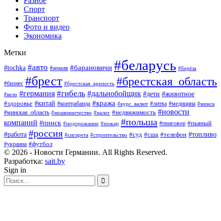
Разное
Спорт
Транспорт
Фото и видео
Экономика
Метки
#беларусь
#авто
#барановичи
#tochka
#армия
#берёза
#брест
#брестская_область
#бизнес
#брестская_крепость
#гибель
#дальнобойщик
#германия
#дети
#животное
#вело
#кража
#китай
#здоровье
#литва
#медицина
#контрабанда
#курс_валют
#минск
#новости
#минская_область
#недвижимость
#мошенничество
#налог
#польша
компаний
#пинск
#приговор
#пьяный
#подорожание
#пожар
#россия
#работа
#суд
#сша
#телефон
#топливо
#сигарета
#строительство
#футбол
#украина
© 2026 - Новости Германии. All Rights Reserved.
Разработка:
sait.by
Sign in