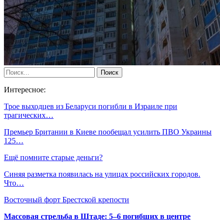
Интересное:
Трое выходцев из Беларуси погибли в Израиле при
трагических…
Премьер Британии в Киеве пообещал усилить ПВО Украины
125…
Ещё помните старые деньги?
Синяя разметка появилась на улицах российских городов.
Что…
Восточный форт Брестской крепости
Массовая стрельба в Штаде: 5–6 погибших в центре