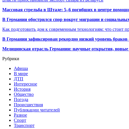
Массовая стрельба в Штаде: 5–6 погибших в центре помо
В Германии обострился спор вокруг миграции и социальных
Как подготовить дом к современным технологиям: что стоит пр
В Германии зафиксирован рекордно низкий уровень браков
Медицинская отрасль Германии: научные открытия, новые 
Рубрики
Афиша
В мире
ДТП
Интересное
История
Общество
Погода
Происшествия
Публикации читателей
Разное
Спорт
Транспорт