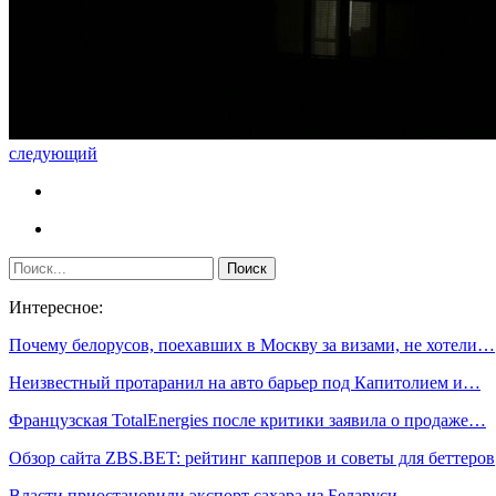
следующий
Интересное:
Почему белорусов, поехавших в Москву за визами, не хотели…
Неизвестный протаранил на авто барьер под Капитолием и…
Французская TotalEnergies после критики заявила о продаже…
Обзор сайта ZBS.BET: рейтинг капперов и советы для беттеров
Власти приостановили экспорт сахара из Беларуси