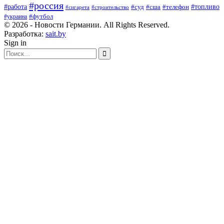
#россия
#работа
#суд
#сша
#телефон
#топливо
#сигарета
#строительство
#футбол
#украина
© 2026 - Новости Германии. All Rights Reserved.
Разработка:
sait.by
Sign in