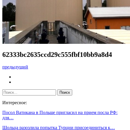
62333bc2635ccd29c555fbf10bb9a8d4
предыдущий
Интересное:
Посол Ватикана в Польше пригласил на прием посла РФ:
для…
Шольца разозлила попытка Турции присоединиться к…