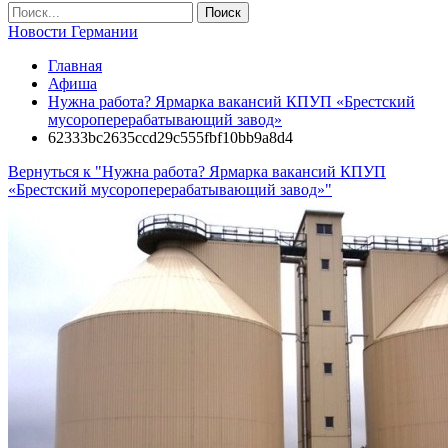
Новости Германии
Главная
Афиша
Нужна работа? Ярмарка вакансий КПУП «Брестский
мусороперерабатывающий завод»
62333bc2635ccd29c555fbf10bb9a8d4
Вернуться к "Нужна работа? Ярмарка вакансий КПУП
«Брестский мусороперерабатывающий завод»"