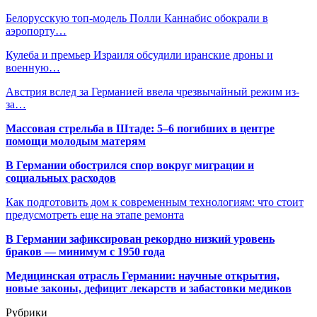
Белорусскую топ-модель Полли Каннабис обокрали в
аэропорту…
Кулеба и премьер Израиля обсудили иранские дроны и
военную…
Австрия вслед за Германией ввела чрезвычайный режим из-
за…
Массовая стрельба в Штаде: 5–6 погибших в центре
помощи молодым матерям
В Германии обострился спор вокруг миграции и
социальных расходов
Как подготовить дом к современным технологиям: что стоит
предусмотреть еще на этапе ремонта
В Германии зафиксирован рекордно низкий уровень
браков — минимум с 1950 года
Медицинская отрасль Германии: научные открытия,
новые законы, дефицит лекарств и забастовки медиков
Рубрики