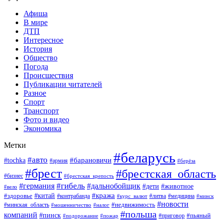
Афиша
В мире
ДТП
Интересное
История
Общество
Погода
Происшествия
Публикации читателей
Разное
Спорт
Транспорт
Фото и видео
Экономика
Метки
#беларусь
#авто
#барановичи
#tochka
#армия
#берёза
#брест
#брестская_область
#бизнес
#брестская_крепость
#гибель
#дальнобойщик
#германия
#дети
#животное
#вело
#кража
#китай
#здоровье
#литва
#медицина
#контрабанда
#курс_валют
#минск
#новости
#минская_область
#недвижимость
#мошенничество
#налог
#польша
компаний
#пинск
#приговор
#пьяный
#подорожание
#пожар