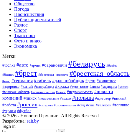
Общество
Погода
Происшествия
Публикации читателей
Разное
Спорт
Транспорт
Фото и видео
Экономика
Метки
#беларусь
#авто
#барановичи
#tochka
#армия
#берёза
#брест
#брестская_область
#бизнес
#брестская_крепость
#гибель
#дальнобойщик
#германия
#дети
#животное
#вело
#кража
#китай
#здоровье
#литва
#медицина
#контрабанда
#курс_валют
#минск
#новости
#минская_область
#недвижимость
#мошенничество
#налог
#польша
компаний
#пинск
#приговор
#пьяный
#подорожание
#пожар
#россия
#работа
#суд
#сша
#телефон
#топливо
#сигарета
#строительство
#футбол
#украина
© 2026 - Новости Германии. All Rights Reserved.
Разработка:
sait.by
Sign in