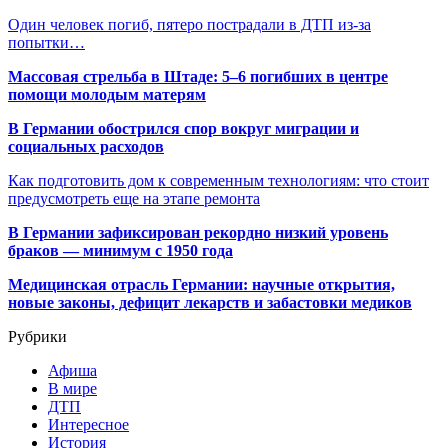
Один человек погиб, пятеро пострадали в ДТП из-за
попытки…
Массовая стрельба в Штаде: 5–6 погибших в центре
помощи молодым матерям
В Германии обострился спор вокруг миграции и
социальных расходов
Как подготовить дом к современным технологиям: что стоит
предусмотреть еще на этапе ремонта
В Германии зафиксирован рекордно низкий уровень
браков — минимум с 1950 года
Медицинская отрасль Германии: научные открытия,
новые законы, дефицит лекарств и забастовки медиков
Рубрики
Афиша
В мире
ДТП
Интересное
История