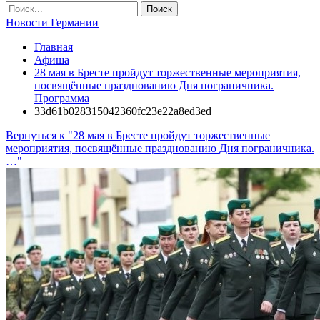
Новости Германии
Главная
Афиша
28 мая в Бресте пройдут торжественные мероприятия,
посвящённые празднованию Дня пограничника.
Программа
33d61b028315042360fc23e22a8ed3ed
Вернуться к "28 мая в Бресте пройдут торжественные
мероприятия, посвящённые празднованию Дня пограничника.
…"