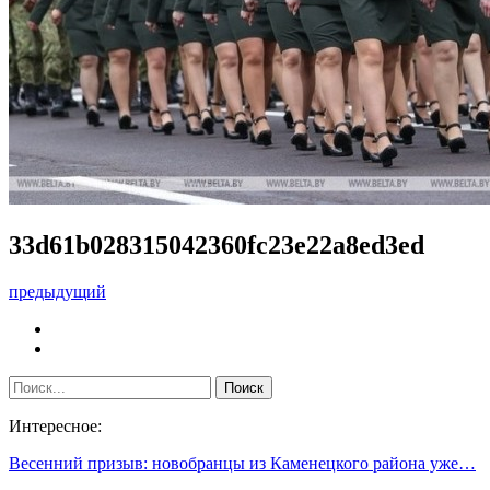
33d61b028315042360fc23e22a8ed3ed
предыдущий
Интересное:
Весенний призыв: новобранцы из Каменецкого района уже…