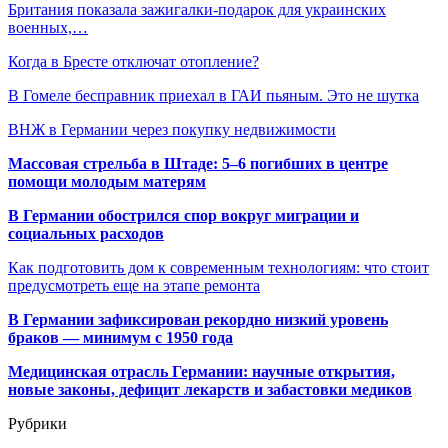
Британия показала зажигалки-подарок для украинских
военных,…
Когда в Бресте отключат отопление?
В Гомеле бесправник приехал в ГАИ пьяным. Это не шутка
ВНЖ в Германии через покупку недвижимости
Массовая стрельба в Штаде: 5–6 погибших в центре
помощи молодым матерям
В Германии обострился спор вокруг миграции и
социальных расходов
Как подготовить дом к современным технологиям: что стоит
предусмотреть еще на этапе ремонта
В Германии зафиксирован рекордно низкий уровень
браков — минимум с 1950 года
Медицинская отрасль Германии: научные открытия,
новые законы, дефицит лекарств и забастовки медиков
Рубрики