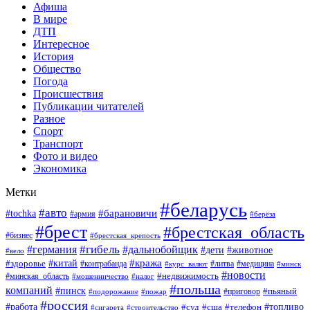
Афиша
В мире
ДТП
Интересное
История
Общество
Погода
Происшествия
Публикации читателей
Разное
Спорт
Транспорт
Фото и видео
Экономика
Метки
#беларусь
#авто
#барановичи
#tochka
#армия
#берёза
#брест
#брестская_область
#бизнес
#брестская_крепость
#гибель
#дальнобойщик
#германия
#дети
#животное
#вело
#кража
#китай
#здоровье
#литва
#медицина
#контрабанда
#курс_валют
#минск
#новости
#минская_область
#недвижимость
#мошенничество
#налог
#польша
компаний
#пинск
#приговор
#пьяный
#подорожание
#пожар
#россия
#работа
#суд
#сша
#телефон
#топливо
#сигарета
#строительство